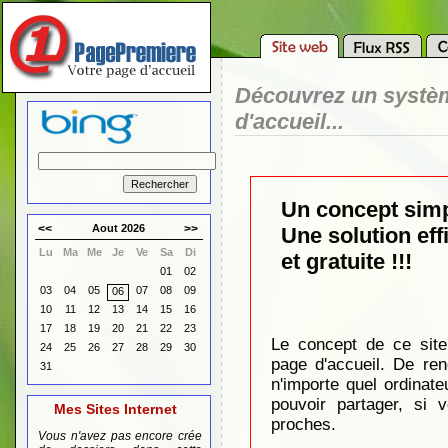
Découvrez un systèm
d'accueil...
Un concept simpl
<<
Aout 2026
>>
Une solution ef
Lu
Ma
Me
Je
Ve
Sa
Di
et gratuite !!!
01
02
03
04
05
07
08
09
06
10
11
12
13
14
15
16
17
18
19
20
21
22
23
Le concept de ce site
24
25
26
27
28
29
30
page d'accueil. De re
31
n'importe quel ordinate
pouvoir partager, si 
Mes Sites Internet
proches.
Vous n'avez pas encore crée