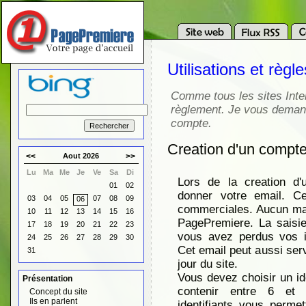
Utilisations et règ
Comme tous les sites Inte
règlement. Je vous demander
compte.
Creation d'un compt
<<
Aout 2026
>>
Lu
Ma
Me
Je
Ve
Sa
Di
Lors de la creation d
01
02
donner votre email. C
03
04
05
07
08
09
06
commerciales. Aucun maili
10
11
12
13
14
15
16
PagePremiere. La saisie
17
18
19
20
21
22
23
vous avez perdus vos id
24
25
26
27
28
29
30
Cet email peut aussi ser
31
jour du site.
Vous devez choisir un id
Présentation
contenir entre 6 et 
Concept du site
Ils en parlent
identifiants vous perme