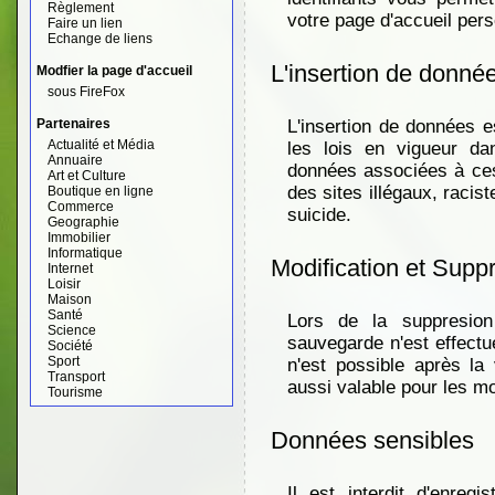
Règlement
votre page d'accueil pers
Faire un lien
Echange de liens
L'insertion de donné
Modfier la page d'accueil
sous FireFox
Partenaires
L'insertion de données e
Actualité et Média
les lois en vigueur d
Annuaire
données associées à ces s
Art et Culture
des sites illégaux, racis
Boutique en ligne
Commerce
suicide.
Geographie
Immobilier
Informatique
Modification et Supp
Internet
Loisir
Maison
Santé
Lors de la suppresio
Science
sauvegarde n'est effectu
Société
Sport
n'est possible après la 
Transport
aussi valable pour les mo
Tourisme
Données sensibles
Il est interdit d'enre