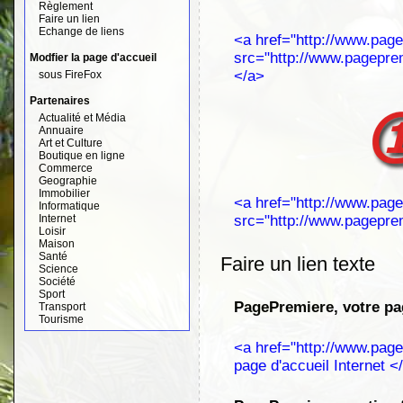
Règlement
Faire un lien
Echange de liens
<a href="http://www.pa
src="http://www.pagepre
Modfier la page d'accueil
</a>
sous FireFox
Partenaires
Actualité et Média
Annuaire
Art et Culture
Boutique en ligne
Commerce
Geographie
Immobilier
<a href="http://www.pa
Informatique
Internet
src="http://www.pagepre
Loisir
Maison
Santé
Faire un lien texte
Science
Société
Sport
PagePremiere, votre pag
Transport
Tourisme
<a href="http://www.pag
page d'accueil Internet <