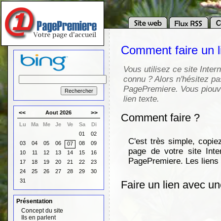
Comment faire un 
Vous utilisez ce site Inter
connu ? Alors n'hésitez pas
PagePremiere. Vous piouve
lien texte.
<<
Aout 2026
>>
Comment faire ?
Lu
Ma
Me
Je
Ve
Sa
Di
01
02
C'est très simple, copie
03
04
05
06
08
09
07
page de votre site Inte
10
11
12
13
14
15
16
PagePremiere. Les liens 
17
18
19
20
21
22
23
24
25
26
27
28
29
30
31
Faire un lien avec u
Présentation
Concept du site
Ils en parlent