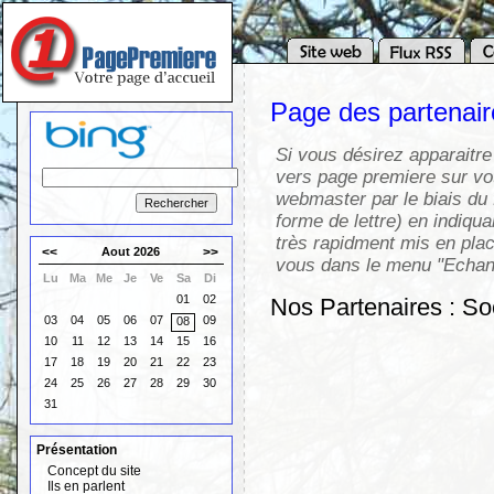
Page des partenai
Si vous désirez apparaitre
vers page premiere sur vot
webmaster par le biais du 
forme de lettre) en indiqua
très rapidment mis en pla
<<
Aout 2026
>>
vous dans le menu "Echang
Lu
Ma
Me
Je
Ve
Sa
Di
01
02
Nos Partenaires : So
03
04
05
06
07
09
08
10
11
12
13
14
15
16
17
18
19
20
21
22
23
24
25
26
27
28
29
30
31
Présentation
Concept du site
Ils en parlent