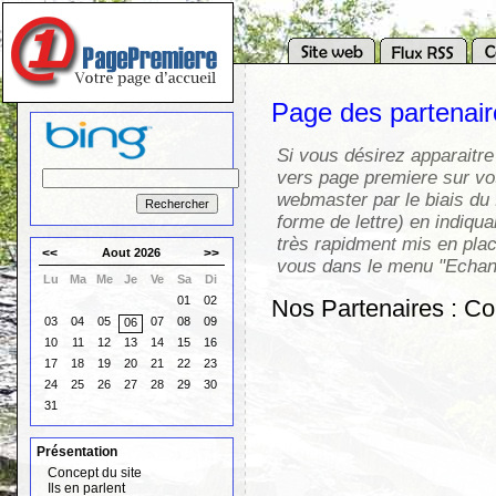
Page des partenai
Si vous désirez apparaitre
vers page premiere sur vot
webmaster par le biais du 
forme de lettre) en indiqua
très rapidment mis en pla
<<
Aout 2026
>>
vous dans le menu "Echang
Lu
Ma
Me
Je
Ve
Sa
Di
01
02
Nos Partenaires : 
03
04
05
07
08
09
06
10
11
12
13
14
15
16
17
18
19
20
21
22
23
24
25
26
27
28
29
30
31
Présentation
Concept du site
Ils en parlent