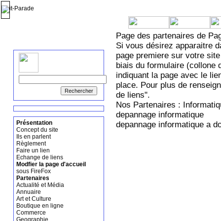
Page des partenaires de Pa
Si vous désirez apparaitre d
page premiere sur votre site
biais du formulaire (collone 
indiquant la page avec le lie
place. Pour plus de rensei
de liens".
Nos Partenaires : Informati
depannage informatique
Présentation
depannage informatique a do
Concept du site
Ils en parlent
Règlement
Faire un lien
Echange de liens
Modfier la page d'accueil
sous FireFox
Partenaires
Actualité et Média
Annuaire
Art et Culture
Boutique en ligne
Commerce
Geographie