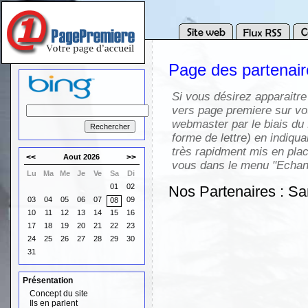
Page des partenai
Si vous désirez apparaitre
vers page premiere sur vot
webmaster par le biais du 
forme de lettre) en indiqua
très rapidment mis en pla
<<
Aout 2026
>>
vous dans le menu "Echang
Lu
Ma
Me
Je
Ve
Sa
Di
01
02
Nos Partenaires : Sa
03
04
05
06
07
09
08
10
11
12
13
14
15
16
17
18
19
20
21
22
23
24
25
26
27
28
29
30
31
Présentation
Concept du site
Ils en parlent