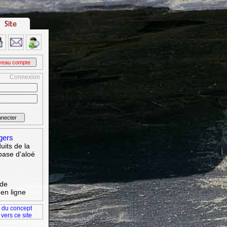
Connexion
gers
uits de la
base d'aloé
 de
en ligne
 du concept
 vers ce site