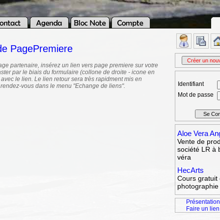
 de PagePremiere
age partenaire, insérez un lien vers page premiere sur votre
ster par le biais du formulaire (collone de droite - icone en
 avec le lien. Le lien retour sera très rapidment mis en
Identifiant
 rendez-vous dans le menu "Echange de liens".
Mot de passe
Aloe Vera An
Vente de prod
société LR à 
véra
HecArts
Cours gratuit
photographie 
Présentation
Faire un lien