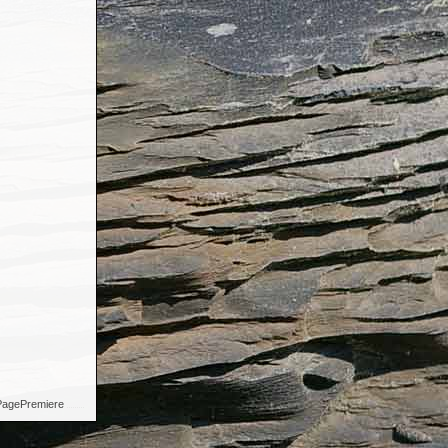
agePremiere
.
.
.
.
.
.
.
.
.