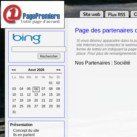
Page des partenaires
Si vous désirez apparaitre dans la p
site Internet puis contactez le webma
forme de lettre) en indiquant la page
place. Pour plus de renseignements
Nos Partenaires : Société
<<
Aout 2026
>>
Lu
Ma
Me
Je
Ve
Sa
Di
01
02
03
04
05
07
08
09
06
10
11
12
13
14
15
16
17
18
19
20
21
22
23
24
25
26
27
28
29
30
31
Présentation
Concept du site
Ils en parlent